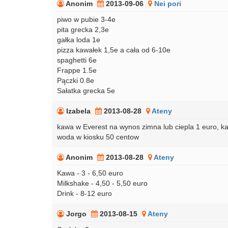
Anonim
2013-09-06
Nei pori
piwo w pubie 3-4e
pita grecka 2,3e
gałka loda 1e
pizza kawałek 1,5e a cała od 6-10e
spaghetti 6e
Frappe 1.5e
Pączki 0.8e
Sałatka grecka 5e
Izabela
2013-08-28
Ateny
kawa w Everest na wynos zimna lub ciepla 1 euro, ka
woda w kiosku 50 centow
Anonim
2013-08-28
Ateny
Kawa - 3 - 6,50 euro
Milkshake - 4,50 - 5,50 euro
Drink - 8-12 euro
Jorgo
2013-08-15
Ateny