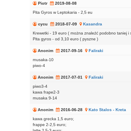
Piotr
2019-08-08
Pita Gyros w Leptokaria - 2,5 eu
cycu
2018-07-09
Kasandra
Krewetki - 19 euro ( można znaleźć podobno taniej i
Pita gyros - od 3,10 euro ( pyszne )
Anonim
2017-09-16
Faliraki
musaka-10
piwo-4
Anonim
2017-07-01
Faliraki
piwo3-4
kawa frape2-3
musaka 9-14
Anonim
2016-06-28
Kato Stalos - Kreta
kawa grecka 1,5 euro;
frappe 2-2,5 euro;
latte 2,5-3 euro;