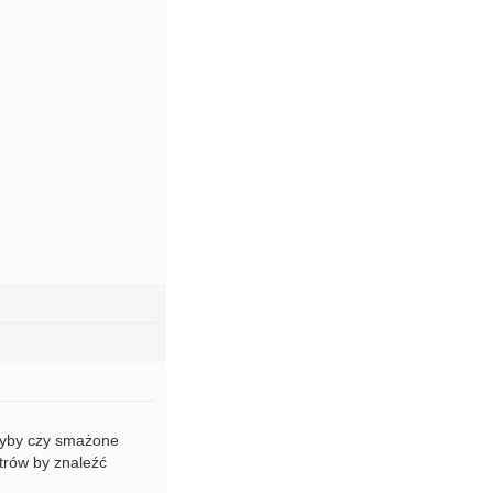
 ryby czy smażone
etrów by znaleźć