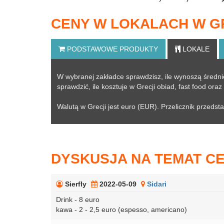
CENY W LOKALACH W G
PODSTAWOWE
PRODUKTY
LOKALE
W wybranej zakładce sprawdzisz, ile wynoszą średni
sprawdzić, ile kosztuje w Grecji obiad, fast food ora
Walutą w Grecji jest euro (EUR). Przelicznik przedst
DYSKUSJA NA TEMAT C
Sierfly
2022-05-09
Sidari
Drink - 8 euro
kawa - 2 - 2,5 euro (espesso, americano)