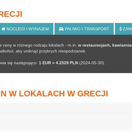
RECJI
NOCLEGI
I WYNAJEM
PALIWO
I TRANSPORT
ZAR
e ceny w różnego rodzaju lokalach - m.in.
w restauracjach, kawiarni
z alkohol, aby uniknąć przykrych niespodzianek.
awia się następująco:
1 EUR = 4.2529 PLN
(2024-05-30).
EN W LOKALACH W GRECJI