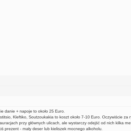
gie danie + napoje to około 25 Euro.
titsio, Kleftiko, Soutzoukakia to koszt około 7-10 Euro. Oczywiście za
tauracjach przy głównych ulicach, ale wystarczy odejść od nich kilka m
iś prezent - mały deser lub kieliszek mocnego alkoholu.