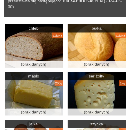
przedstawia się następująco:
100 XAF = 0.638 PLN
(2024-05-
30).
chleb
bułka
sztuka
sztuka
(brak danych)
(brak danych)
masło
ser żółty
200g
1kg
(brak danych)
(brak danych)
jajka
szynka