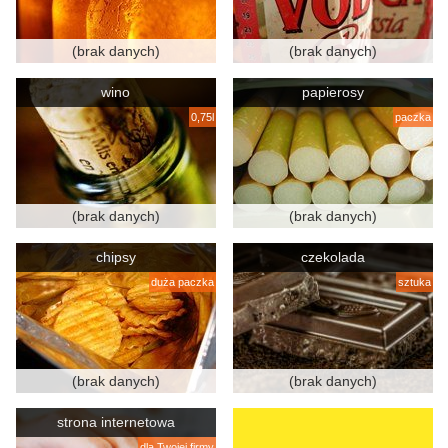
(brak danych)
(brak danych)
wino
papierosy
0,75l
paczka
(brak danych)
(brak danych)
chipsy
czekolada
duża paczka
sztuka
(brak danych)
(brak danych)
strona internetowa
dla Twojej firmy