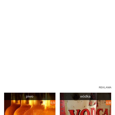
piwo
wódka
0,5l
0,5l