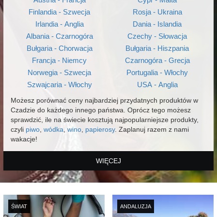
Finlandia - Szwecja
Rosja - Ukraina
Irlandia - Anglia
Dania - Islandia
Albania - Czarnogóra
Czechy - Słowacja
Bułgaria - Chorwacja
Bułgaria - Hiszpania
Francja - Niemcy
Czarnogóra - Grecja
Norwegia - Szwecja
Portugalia - Włochy
Szwajcaria - Włochy
USA - Anglia
Możesz porównać ceny najbardziej przydatnych produktów w
Czadzie do każdego innego państwa. Oprócz tego możesz
sprawdzić, ile na świecie kosztują najpopularniejsze produkty,
czyli
piwo
,
wódka
,
wino
,
papierosy
. Zaplanuj razem z nami
wakacje!
WIĘCEJ
ŚWIAT
ANDALUZJA