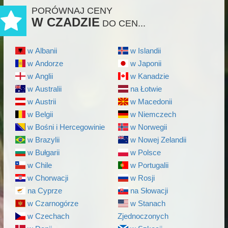
PORÓWNAJ CENY
W CZADZIE
DO CEN...
w Albanii
w Islandii
w Andorze
w Japonii
w Anglii
w Kanadzie
w Australii
na Łotwie
w Austrii
w Macedonii
w Belgii
w Niemczech
w Bośni i Hercegowinie
w Norwegii
w Brazylii
w Nowej Zelandii
w Bułgarii
w Polsce
w Chile
w Portugalii
w Chorwacji
w Rosji
na Cyprze
na Słowacji
w Czarnogórze
w Stanach
w Czechach
Zjednoczonych