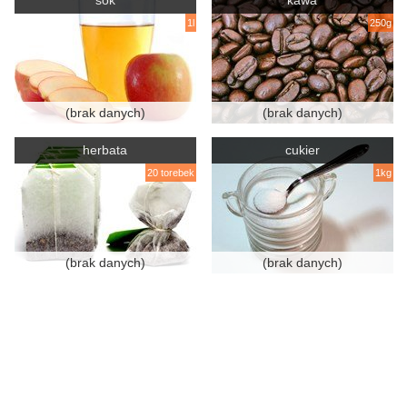
sok
kawa
1l
250g
(brak danych)
(brak danych)
herbata
cukier
20 torebek
1kg
(brak danych)
(brak danych)