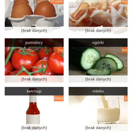
10 sztuk
1kg
(brak danych)
(brak danych)
pomidory
ogórki
1kg
1kg
(brak danych)
(brak danych)
ketchup
mleko
500ml
1l
(brak danych)
(brak danych)