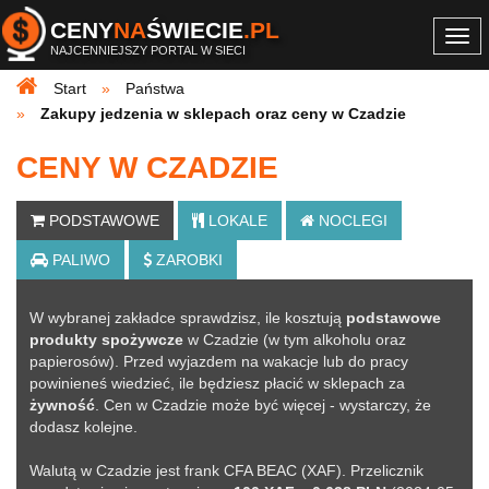
CENY
NA
ŚWIECIE
.PL
Togg
NAJCENNIEJSZY PORTAL W SIECI
navi
Start
Państwa
Zakupy jedzenia w sklepach oraz ceny w Czadzie
CENY W CZADZIE
PODSTAWOWE
LOKALE
NOCLEGI
PALIWO
ZAROBKI
W wybranej zakładce sprawdzisz, ile kosztują
podstawowe
produkty spożywcze
w Czadzie (w tym alkoholu oraz
papierosów). Przed wyjazdem na wakacje lub do pracy
powinieneś wiedzieć, ile będziesz płacić w sklepach za
żywność
. Cen w Czadzie może być więcej - wystarczy, że
dodasz kolejne
.
Walutą w Czadzie jest frank CFA BEAC (XAF). Przelicznik