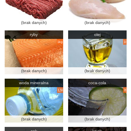
(brak danych)
(brak danych)
ryby
olej
1kg
1l
(brak danych)
(brak danych)
woda mineralna
coca-cola
1,5l
2l
(brak danych)
(brak danych)