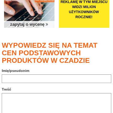
REKLAMĘ W TYM MIEJSCU
WIDZI MILION
UŻYTKOWNIKÓW
ROCZNIE!
zapytaj o wycenę
WYPOWIEDZ SIĘ NA TEMAT
CEN PODSTAWOWYCH
PRODUKTÓW W CZADZIE
Imię/pseudonim
Treść