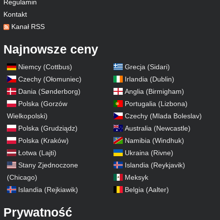
Regulamin
Kontakt
Kanał RSS
Najnowsze ceny
Niemcy (Cottbus)
Grecja (Sidari)
Czechy (Ołomuniec)
Irlandia (Dublin)
Dania (Sønderborg)
Anglia (Birmigham)
Polska (Gorzów
Portugalia (Lizbona)
Wielkopolski)
Czechy (Mlada Boleslav)
Polska (Grudziądz)
Australia (Newcastle)
Polska (Kraków)
Namibia (Windhuk)
Łotwa (Lajti)
Ukraina (Rivne)
Stany Zjednoczone
Islandia (Reykjavik)
(Chicago)
Meksyk
Islandia (Rejkiawik)
Belgia (Aalter)
Prywatność