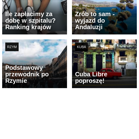
Ile zapłacimy za
Zrób to sam -
dobę w szpitalu?
wyjazd do
Ranking krajów
Andaluzji
RZYM
KUBA
Podstawowy
przewodnik po
Cuba Libre
Rzymie
poproszę!