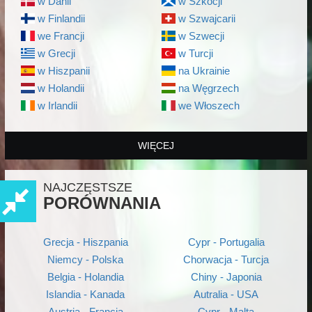
w Danii
w Szkocji
w Finlandii
w Szwajcarii
we Francji
w Szwecji
w Grecji
w Turcji
w Hiszpanii
na Ukrainie
w Holandii
na Węgrzech
w Irlandii
we Włoszech
WIĘCEJ
NAJCZĘSTSZE
PORÓWNANIA
Grecja - Hiszpania
Cypr - Portugalia
Niemcy - Polska
Chorwacja - Turcja
Belgia - Holandia
Chiny - Japonia
Islandia - Kanada
Autralia - USA
Austria - Francja
Cypr - Malta