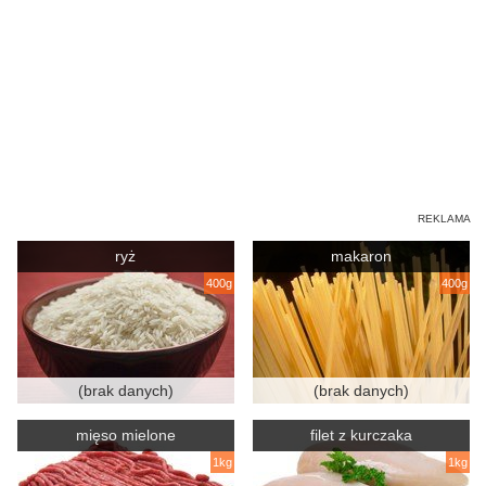
ryż
makaron
400g
400g
(brak danych)
(brak danych)
mięso mielone
filet z kurczaka
1kg
1kg