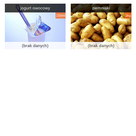
jogurt owocowy
ziemniaki
150ml
1kg
(brak danych)
(brak danych)