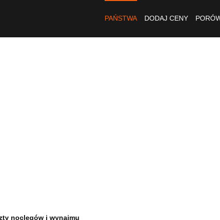
PAŃSTWA
DODAJ CENY
PORÓW
zty noclegów i wynajmu