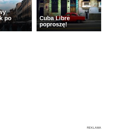
wy
k po
Cuba Libre
poproszę!