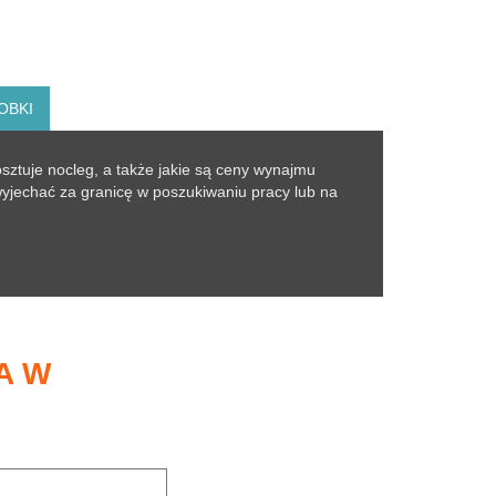
OBKI
osztuje nocleg, a także jakie są ceny wynajmu
yjechać za granicę w poszukiwaniu pracy lub na
A W