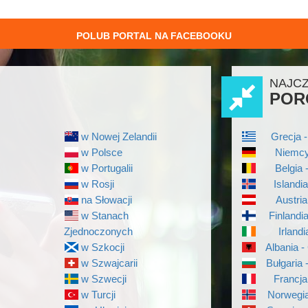
POLUB PORTAL NA FACEBOOKU
NAJC
POR
w Nowej Zelandii
Grecja -
w Polsce
Niemcy
w Portugalii
Belgia 
w Rosji
Islandi
na Słowacji
Austria
w Stanach
Finlandi
Zjednoczonych
Irlandi
w Szkocji
Albania -
w Szwajcarii
Bułgaria 
w Szwecji
Francja
w Turcji
Norwegia