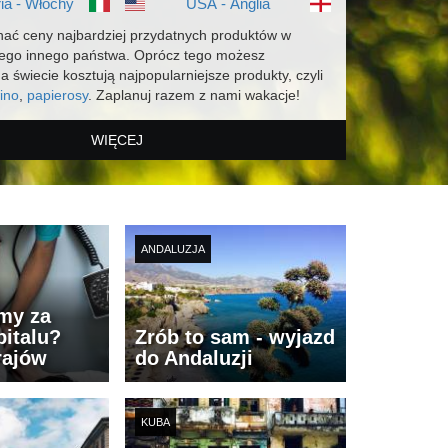
ia - Włochy
USA - Anglia
ać ceny najbardziej przydatnych produktów w
dego innego państwa. Oprócz tego możesz
na świecie kosztują najpopularniejsze produkty, czyli
ino
,
papierosy
. Zaplanuj razem z nami wakacje!
WIĘCEJ
ANDALUZJA
imy za
italu?
Zrób to sam - wyjazd
rajów
do Andaluzji
KUBA