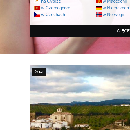
na Cyprze
w Macedonii
w Czarnogórze
w Niemczech
w Czechach
w Norwegii
WIĘCE
ŚWIAT