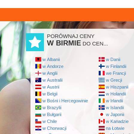
PORÓWNAJ CENY
W BIRMIE
DO CEN...
w Albanii
w Danii
w Andorze
w Finlandii
w Anglii
we Francji
w Australii
w Grecji
w Austrii
w Hiszpanii
w Belgii
w Holandii
w Bośni i Hercegowinie
w Irlandii
w Brazylii
w Islandii
w Bułgarii
w Japonii
w Chile
w Kanadzie
w Chorwacji
na Łotwie