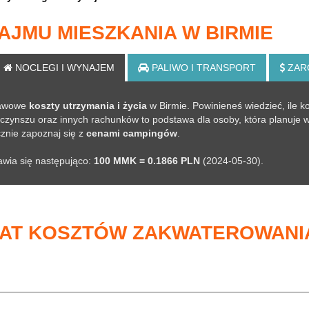
JMU MIESZKANIA W BIRMIE
NOCLEGI
I WYNAJEM
PALIWO
I TRANSPORT
ZAR
stawowe
koszty utrzymania i życia
w Birmie. Powinieneś wiedzieć, ile k
zynszu oraz innych rachunków to podstawa dla osoby, która planuje w
cznie zapoznaj się z
cenami campingów
.
tawia się następująco:
100 MMK = 0.1866 PLN
(2024-05-30).
MAT KOSZTÓW ZAKWATEROWANI