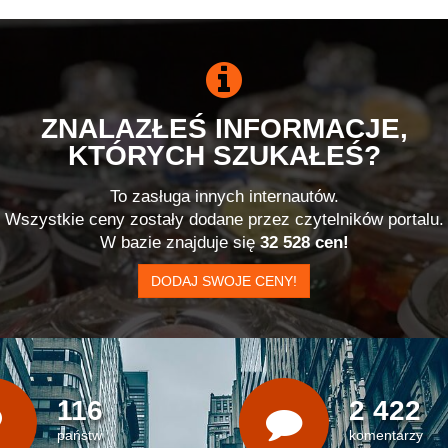
ZNALAZŁEŚ INFORMACJE,
KTÓRYCH SZUKAŁEŚ?
To zasługa innych internautów.
Wszystkie ceny zostały dodane przez czytelników portalu.
W bazie znajduje się
32 528 cen!
DODAJ SWOJE CENY!
116
2 422
państw
komentarzy