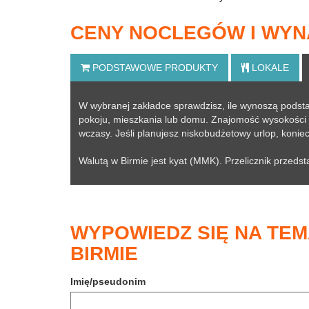
CENY NOCLEGÓW I WYNA
PODSTAWOWE
PRODUKTY
LOKALE
W wybranej zakładce sprawdzisz, ile wynoszą pod
pokoju, mieszkania lub domu. Znajomość wysokości c
wczasy. Jeśli planujesz niskobudżetowy urlop, konie
Walutą w Birmie jest kyat (MMK). Przelicznik przeds
WYPOWIEDZ SIĘ NA TE
BIRMIE
Imię/pseudonim