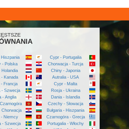
ZĘSTSZE
ÓWNANIA
 Hiszpania
Cypr - Portugalia
 - Polska
Chorwacja - Turcja
- Holandia
Chiny - Japonia
a - Kanada
Autralia - USA
 - Francja
Cypr - Malta
a - Szwecja
Rosja - Ukraina
a - Anglia
Dania - Islandia
 Czarnogóra
Czechy - Słowacja
- Chorwacja
Bułgaria - Hiszpania
 - Niemcy
Czarnogóra - Grecja
 - Szwecja
Portugalia - Włochy