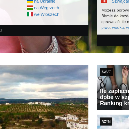
na Ukrainie
Szwajcar
na Węgrzech
Możesz porówn
we Włoszech
Birmie do każ
sprawdzić, ile 
piwo
,
wódka
,
w
J
ŚWIAT
Ile zapłac
dobę w szp
Ranking k
RZYM