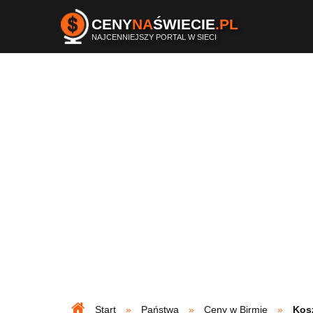
CENY
NA
ŚWIECIE
.PL
NAJCENNIEJSZY PORTAL W SIECI
Start
Państwa
Ceny w Birmie
Kos