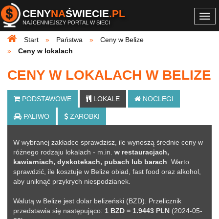
CENY
NA
ŚWIECIE
.PL
Togg
NAJCENNIEJSZY PORTAL W SIECI
navi
Start
Państwa
Ceny w Belize
Ceny w lokalach
CENY W LOKALACH W BELIZE
PODSTAWOWE
LOKALE
NOCLEGI
PALIWO
ZAROBKI
W wybranej zakładce sprawdzisz, ile wynoszą średnie ceny w
różnego rodzaju lokalach - m.in.
w restauracjach,
kawiarniach, dyskotekach, pubach lub barach
. Warto
sprawdzić, ile kosztuje w Belize obiad, fast food oraz alkohol,
aby uniknąć przykrych niespodzianek.
Walutą w Belize jest dolar belizeński (BZD). Przelicznik
przedstawia się następująco:
1 BZD = 1.9443 PLN
(2024-05-