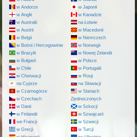
w Andorze
w Japonii
w Anglii
w Kanadzie
w Australii
na Łotwie
w Austrii
w Macedonii
w Belgii
w Niemczech
w Bośni i Hercegowinie
w Norwegii
w Brazylii
w Nowej Zelandii
w Bułgarii
w Polsce
w Chile
w Portugalii
w Chorwacji
w Rosji
na Cyprze
na Słowacji
w Czarnogórze
w Stanach
w Czechach
Zjednoczonych
w Danii
w Szkocji
w Finlandii
w Szwajcarii
we Francji
w Szwecji
w Grecji
w Turcji
w Hiszpanii
na Ukrainie