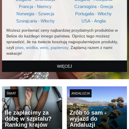
Francja - Niemcy
Czarnogóra - Grecja
Norwegia - Szwecja
Portugalia - Włochy
Szwajcaria - Włochy
USA - Anglia
Możesz porównać ceny najbardziej przydatnych produktów w
Belize do każdego innego państwa. Oprócz tego możesz
sprawdzić, ile na świecie kosztują najpopularniejsze produkty,
czyli
piwo
,
wódka
,
wino
,
papierosy
. Zaplanuj razem z nami
wakacje!
WIĘCEJ
ŚWIAT
ANDALUZJA
Ile zapłacimy za
Zrób to sam -
dobę w szpitalu?
wyjazd do
Ranking krajów
Andaluzji