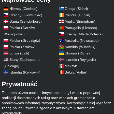
Niemcy (Cottbus)
Grecja (Sidari)
Czechy (Ołomuniec)
Irlandia (Dublin)
Dania (Sønderborg)
Anglia (Birmigham)
Polska (Gorzów
Portugalia (Lizbona)
Wielkopolski)
Czechy (Mlada Boleslav)
Polska (Grudziądz)
Australia (Newcastle)
Polska (Kraków)
Namibia (Windhuk)
Łotwa (Lajti)
Ukraina (Rivne)
Stany Zjednoczone
Islandia (Reykjavik)
(Chicago)
Meksyk
Islandia (Rejkiawik)
Belgia (Aalter)
Prywatność
Ta strona używa cookie i innych technologii w celu poprawnej
realizacji dostarczanych usług oraz w celach gromadzenia
anonimowych informacji statystycznych. Korzystając z niej wyrażasz
zgodę na ich używanie zgodnie z aktualnymi ustawieniami
przeglądarki.