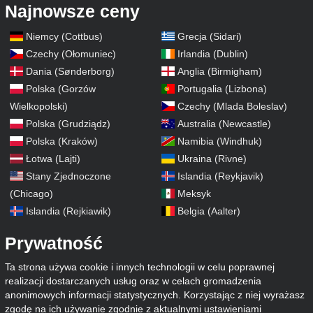
Najnowsze ceny
Niemcy (Cottbus)
Grecja (Sidari)
Czechy (Ołomuniec)
Irlandia (Dublin)
Dania (Sønderborg)
Anglia (Birmigham)
Polska (Gorzów
Portugalia (Lizbona)
Wielkopolski)
Czechy (Mlada Boleslav)
Polska (Grudziądz)
Australia (Newcastle)
Polska (Kraków)
Namibia (Windhuk)
Łotwa (Lajti)
Ukraina (Rivne)
Stany Zjednoczone
Islandia (Reykjavik)
(Chicago)
Meksyk
Islandia (Rejkiawik)
Belgia (Aalter)
Prywatność
Ta strona używa cookie i innych technologii w celu poprawnej
realizacji dostarczanych usług oraz w celach gromadzenia
anonimowych informacji statystycznych. Korzystając z niej wyrażasz
zgodę na ich używanie zgodnie z aktualnymi ustawieniami