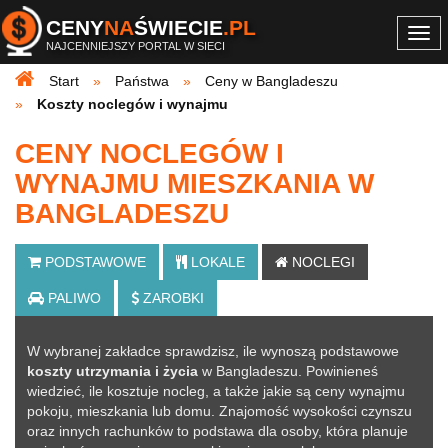
CENY
NA
ŚWIECIE
.PL
Togg
NAJCENNIEJSZY PORTAL W SIECI
navi
Start
Państwa
Ceny w Bangladeszu
Koszty noclegów i wynajmu
CENY NOCLEGÓW I
WYNAJMU MIESZKANIA W
BANGLADESZU
PODSTAWOWE
LOKALE
NOCLEGI
PALIWO
ZAROBKI
W wybranej zakładce sprawdzisz, ile wynoszą podstawowe
koszty utrzymania i życia
w Bangladeszu. Powinieneś
wiedzieć, ile kosztuje nocleg, a także jakie są ceny wynajmu
pokoju, mieszkania lub domu. Znajomość wysokości czynszu
oraz innych rachunków to podstawa dla osoby, która planuje