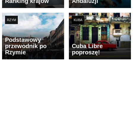
Ranking krajów
Andaluzji
RZYM
KUBA
Podstawowy
przewodnik po
Cuba Libre
Rzymie
poproszę!