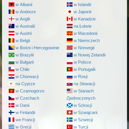
w Albanii
w Islandii
w Andorze
w Japonii
w Anglii
w Kanadzie
w Australii
na Łotwie
w Austrii
w Macedonii
w Belgii
w Niemczech
w Bośni i Hercegowinie
w Norwegii
w Brazylii
w Nowej Zelandii
w Bułgarii
w Polsce
w Chile
w Portugalii
w Chorwacji
w Rosji
na Cyprze
na Słowacji
w Czarnogórze
w Stanach
w Czechach
Zjednoczonych
w Danii
w Szkocji
w Finlandii
w Szwajcarii
we Francji
w Szwecji
w Grecji
w Turcji