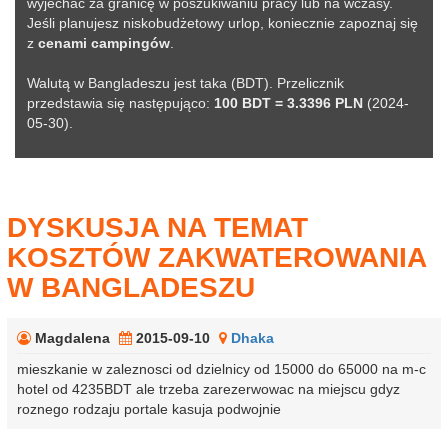
wyjechać za granicę w poszukiwaniu pracy lub na wczasy.
Jeśli planujesz niskobudżetowy urlop, koniecznie zapoznaj się
z
cenami campingów
.
Walutą w Bangladeszu jest taka (BDT). Przelicznik
przedstawia się następująco:
100 BDT = 3.3396 PLN
(2024-
05-30).
DYSKUSJA NA TEMAT
KOSZTÓW ZAKWATEROWANIA
W BANGLADESZU
Magdalena
2015-09-10
Dhaka
mieszkanie w zaleznosci od dzielnicy od 15000 do 65000 na m-c
hotel od 4235BDT ale trzeba zarezerwowac na miejscu gdyz
roznego rodzaju portale kasuja podwojnie