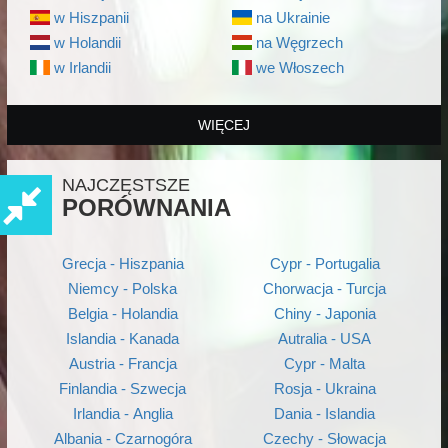
w Hiszpanii
na Ukrainie
w Holandii
na Węgrzech
w Irlandii
we Włoszech
WIĘCEJ
NAJCZĘSTSZE
PORÓWNANIA
Grecja - Hiszpania
Cypr - Portugalia
Niemcy - Polska
Chorwacja - Turcja
Belgia - Holandia
Chiny - Japonia
Islandia - Kanada
Autralia - USA
Austria - Francja
Cypr - Malta
Finlandia - Szwecja
Rosja - Ukraina
Irlandia - Anglia
Dania - Islandia
Albania - Czarnogóra
Czechy - Słowacja