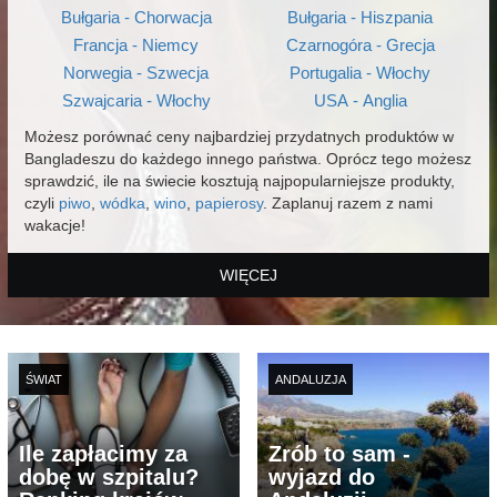
Bułgaria - Chorwacja
Bułgaria - Hiszpania
Francja - Niemcy
Czarnogóra - Grecja
Norwegia - Szwecja
Portugalia - Włochy
Szwajcaria - Włochy
USA - Anglia
Możesz porównać ceny najbardziej przydatnych produktów w
Bangladeszu do każdego innego państwa. Oprócz tego możesz
sprawdzić, ile na świecie kosztują najpopularniejsze produkty,
czyli
piwo
,
wódka
,
wino
,
papierosy
. Zaplanuj razem z nami
wakacje!
WIĘCEJ
ŚWIAT
ANDALUZJA
Ile zapłacimy za
Zrób to sam -
dobę w szpitalu?
wyjazd do