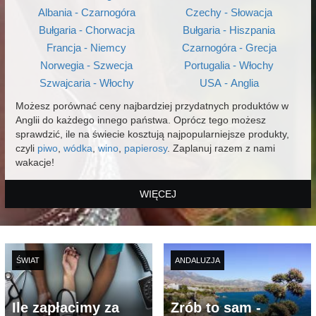
Albania - Czarnogóra
Czechy - Słowacja
Bułgaria - Chorwacja
Bułgaria - Hiszpania
Francja - Niemcy
Czarnogóra - Grecja
Norwegia - Szwecja
Portugalia - Włochy
Szwajcaria - Włochy
USA - Anglia
Możesz porównać ceny najbardziej przydatnych produktów w
Anglii do każdego innego państwa. Oprócz tego możesz
sprawdzić, ile na świecie kosztują najpopularniejsze produkty,
czyli
piwo
,
wódka
,
wino
,
papierosy
. Zaplanuj razem z nami
wakacje!
WIĘCEJ
ŚWIAT
ANDALUZJA
Ile zapłacimy za
Zrób to sam -