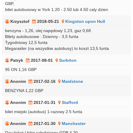
GBP,
bilet autobusowy w York 1.20 - 2.50 lub 4.50 caly dzien
Krzysztof
2018-05-21
Kingston upon Hull
benzyna - 1,26, olej napędowy 1,23, gaz 0,68
Bilety autobusowe : Dzienny - 3,5 funta
Tygodniowy 12,5 funta
Megaraider (na wszystkie autobusy) to koszt 13,5 funta
Patryk
2017-08-01
Surbiton
95 ON 1,16 GBP
Anonim
2017-02-16
Maidstone
BENZYNA 1,22 GBP
Anonim
2017-01-31
Stafford
bilet miejski (autobus) 1-razowy 2.5 funta
Anonim
2017-01-30
Manchester
Day ticket / bilet całodzienny GDB 4,20