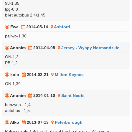
98-1,35
lpg-0,8
bilet autobus 2,4/1,45
Ewa
2014-05-14
Ashford
paliwo-1.30
Anonim
2014-04-05
Jersey - Wyspy Normandzkie
ON-1,3
PB-1,2
kolo
2014-02-21
Milton Keynes
ON 1,39
Anonim
2014-01-10
Saint Neots
benzyna - 1,4
autobus - 1,5
Alko
2013-07-13
Peterborough
Paliwo okolo 1.40 za litr diesel troche drozszy. Wynajem