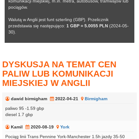
komunikacji miejskiej, m.in. metra, autobusów, tramwajów lub
pociągów.
Walutą w Anglii jest funt szterling (GBP). Przelicznik
przedstawia się następująco:
1 GBP = 5.0055 PLN
(2024-05-
30).
DYSKUSJA NA TEMAT CEN
PALIW LUB KOMUNIKACJI
MIEJSKIEJ W ANGLII
dawid birmigham
2022-04-21
Birmigham
paliwo 95 -1.59 gbp
diesel 1.7 gbp
Kamil
2020-08-19
York
Pociąg linii Trans Pennine York-Manchester 1.5h jazdy 35-50