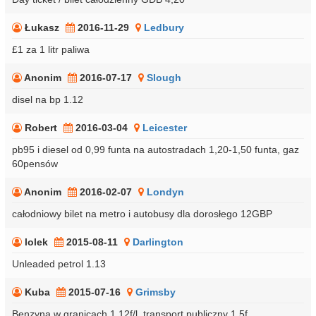
Łukasz
2016-11-29
Ledbury
£1 za 1 litr paliwa
Anonim
2016-07-17
Slough
disel na bp 1.12
Robert
2016-03-04
Leicester
pb95 i diesel od 0,99 funta na autostradach 1,20-1,50 funta, gaz
60pensów
Anonim
2016-02-07
Londyn
całodniowy bilet na metro i autobusy dla dorosłego 12GBP
lolek
2015-08-11
Darlington
Unleaded petrol 1.13
Kuba
2015-07-16
Grimsby
Benzyna w granicach 1,12f/l, transport publiczny 1,5f