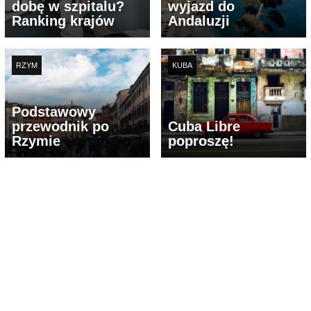
dobę w szpitalu?
wyjazd do
Ranking krajów
Andaluzji
RZYM
KUBA
Podstawowy
przewodnik po
Cuba Libre
Rzymie
poproszę!