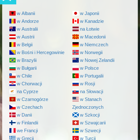
w Albanii
w Japonii
w Andorze
w Kanadzie
w Australii
na Łotwie
w Austrii
w Macedonii
w Belgii
w Niemczech
w Bośni i Hercegowinie
w Norwegii
w Brazylii
w Nowej Zelandii
w Bułgarii
w Polsce
w Chile
w Portugalii
w Chorwacji
w Rosji
na Cyprze
na Słowacji
w Czarnogórze
w Stanach
w Czechach
Zjednoczonych
w Danii
w Szkocji
w Finlandii
w Szwajcarii
we Francji
w Szwecji
w Grecji
w Turcji