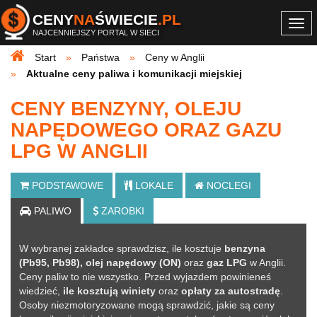
CENY
NA
ŚWIECIE
.PL
Togg
NAJCENNIEJSZY PORTAL W SIECI
navi
Start
Państwa
Ceny w Anglii
Aktualne ceny paliwa i komunikacji miejskiej
CENY BENZYNY, OLEJU
NAPĘDOWEGO ORAZ GAZU
LPG W ANGLII
PODSTAWOWE
LOKALE
NOCLEGI
PALIWO
ZAROBKI
W wybranej zakładce sprawdzisz, ile kosztuje
benzyna
(Pb95, Pb98), olej napędowy (ON)
oraz
gaz LPG
w Anglii.
Ceny paliw to nie wszystko. Przed wyjazdem powinieneś
wiedzieć,
ile kosztują winiety
oraz
opłaty za autostradę
.
Osoby niezmotoryzowane mogą sprawdzić, jakie są ceny