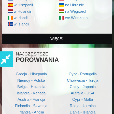
w Hiszpanii
na Ukrainie
w Holandii
na Węgrzech
w Irlandii
we Włoszech
w Islandii
WIĘCEJ
NAJCZĘSTSZE
PORÓWNANIA
Grecja - Hiszpania
Cypr - Portugalia
Niemcy - Polska
Chorwacja - Turcja
Belgia - Holandia
Chiny - Japonia
Islandia - Kanada
Autralia - USA
Austria - Francja
Cypr - Malta
Finlandia - Szwecja
Rosja - Ukraina
Irlandia - Anglia
Dania - Islandia