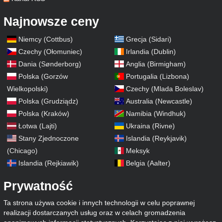
Najnowsze ceny
Niemcy (Cottbus)
Grecja (Sidari)
Czechy (Ołomuniec)
Irlandia (Dublin)
Dania (Sønderborg)
Anglia (Birmigham)
Polska (Gorzów
Portugalia (Lizbona)
Wielkopolski)
Czechy (Mlada Boleslav)
Polska (Grudziądz)
Australia (Newcastle)
Polska (Kraków)
Namibia (Windhuk)
Łotwa (Lajti)
Ukraina (Rivne)
Stany Zjednoczone
Islandia (Reykjavik)
(Chicago)
Meksyk
Islandia (Rejkiawik)
Belgia (Aalter)
Prywatność
Ta strona używa cookie i innych technologii w celu poprawnej
realizacji dostarczanych usług oraz w celach gromadzenia