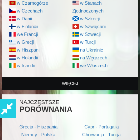
w Czarnogórze
w Stanach
w Czechach
Zjednoczonych
w Danii
w Szkocji
w Finlandii
w Szwajcarii
we Francji
w Szwecji
w Grecji
w Turcji
w Hiszpanii
na Ukrainie
w Holandii
na Węgrzech
w Irlandii
we Włoszech
WIĘCEJ
NAJCZĘSTSZE
PORÓWNANIA
Grecja - Hiszpania
Cypr - Portugalia
Niemcy - Polska
Chorwacja - Turcja