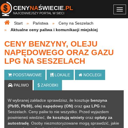
CENY
NA
ŚWIECIE
.PL
Togg
NAJCENNIEJSZY PORTAL W SIECI
navi
Start
Państwa
Ceny na Seszelach
Aktualne ceny paliwa i komunikacji miejskiej
CENY BENZYNY, OLEJU
NAPĘDOWEGO ORAZ GAZU
LPG NA SESZELACH
PODSTAWOWE
LOKALE
NOCLEGI
PALIWO
ZAROBKI
W wybranej zakładce sprawdzisz, ile kosztuje
benzyna
(Pb95, Pb98), olej napędowy (ON)
oraz
gaz LPG
na
Seszelach. Ceny paliw to nie wszystko. Przed wyjazdem
powinieneś wiedzieć,
ile kosztują winiety
oraz
opłaty za
autostradę
. Osoby niezmotoryzowane mogą sprawdzić, jakie