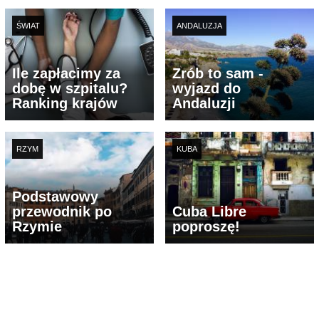
ŚWIAT
ANDALUZJA
Ile zapłacimy za
Zrób to sam -
dobę w szpitalu?
wyjazd do
Ranking krajów
Andaluzji
RZYM
KUBA
Podstawowy
przewodnik po
Cuba Libre
Rzymie
poproszę!