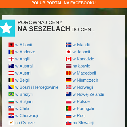
POLUB PORTAL NA FACEBOOKU
PORÓWNAJ CENY
NA SESZELACH
DO CEN...
w Albanii
w Islandii
w Andorze
w Japonii
w Anglii
w Kanadzie
w Australii
na Łotwie
w Austrii
w Macedonii
w Belgii
w Niemczech
w Bośni i Hercegowinie
w Norwegii
w Brazylii
w Nowej Zelandii
w Bułgarii
w Polsce
w Chile
w Portugalii
w Chorwacji
w Rosji
na Cyprze
na Słowacji