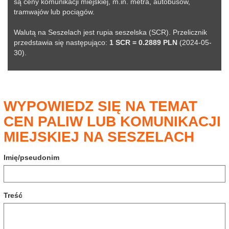
są ceny komunikacji miejskiej, m.in. metra, autobusów,
tramwajów lub pociągów.
Walutą na Seszelach jest rupia seszelska (SCR). Przelicznik
przedstawia się następująco:
1 SCR = 0.2889 PLN
(2024-05-
30).
WYPOWIEDZ SIĘ NA TEMAT
CEN PALIW LUB KOMUNIKACJI
MIEJSKIEJ NA SESZELACH
Imię/pseudonim
Treść