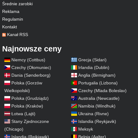
Średnie zarobki
Reklama
Regulamin
Kontakt
Kanał RSS
Najnowsze ceny
Niemcy (Cottbus)
Grecja (Sidari)
Czechy (Ołomuniec)
Irlandia (Dublin)
Dania (Sønderborg)
Anglia (Birmigham)
Polska (Gorzów
Portugalia (Lizbona)
Wielkopolski)
Czechy (Mlada Boleslav)
Polska (Grudziądz)
Australia (Newcastle)
Polska (Kraków)
Namibia (Windhuk)
Łotwa (Lajti)
Ukraina (Rivne)
Stany Zjednoczone
Islandia (Reykjavik)
(Chicago)
Meksyk
Islandia (Rejkiawik)
Belgia (Aalter)