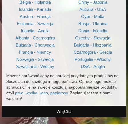
Belgia - Holandia
Chiny - Japonia
Islandia - Kanada
Autralia - USA
Austria - Francja
Cypr - Malta
Finlandia - Szwecja
Rosja - Ukraina
Irlandia - Anglia
Dania - Islandia
Albania - Czarnogóra
Czechy - Słowacja
Bułgaria - Chorwacja
Bułgaria - Hiszpania
Francja - Niemcy
Czarnogóra - Grecja
Norwegia - Szwecja
Portugalia - Włochy
Szwajcaria - Włochy
USA - Anglia
Możesz porównać ceny najbardziej przydatnych produktów na
Seszelach do każdego innego państwa. Oprócz tego możesz
sprawdzić, ile na świecie kosztują najpopularniejsze produkty,
czyli
piwo
,
wódka
,
wino
,
papierosy
. Zaplanuj razem z nami
wakacje!
WIĘCEJ