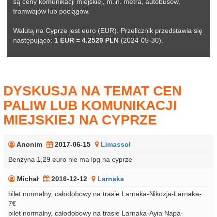
są ceny komunikacji miejskiej, m.in. metra, autobusów,
tramwajów lub pociągów.
Walutą na Cyprze jest euro (EUR). Przelicznik przedstawia się
następująco:
1 EUR = 4.2529 PLN
(2024-05-30).
DYSKUSJA NA TEMAT CEN
PALIW LUB KOMUNIKACJI
MIEJSKIEJ NA CYPRZE
Anonim
2017-06-15
Limassol
Benzyna 1,29 euro nie ma lpg na cyprze
Michał
2016-12-12
Larnaka
bilet normalny, całodobowy na trasie Larnaka-Nikozja-Larnaka-
7€
bilet normalny, całodobowy na trasie Larnaka-Ayia Napa-