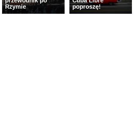
przewodnik po
Cuba Libre
Rzymie
poproszę!