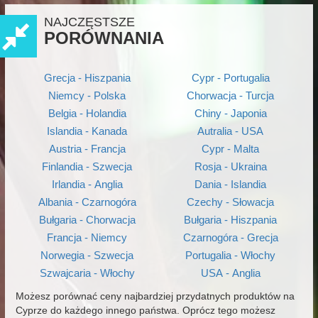
NAJCZĘSTSZE
PORÓWNANIA
Grecja - Hiszpania
Cypr - Portugalia
Niemcy - Polska
Chorwacja - Turcja
Belgia - Holandia
Chiny - Japonia
Islandia - Kanada
Autralia - USA
Austria - Francja
Cypr - Malta
Finlandia - Szwecja
Rosja - Ukraina
Irlandia - Anglia
Dania - Islandia
Albania - Czarnogóra
Czechy - Słowacja
Bułgaria - Chorwacja
Bułgaria - Hiszpania
Francja - Niemcy
Czarnogóra - Grecja
Norwegia - Szwecja
Portugalia - Włochy
Szwajcaria - Włochy
USA - Anglia
Możesz porównać ceny najbardziej przydatnych produktów na
Cyprze do każdego innego państwa. Oprócz tego możesz