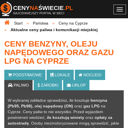
CENY
NA
ŚWIECIE
.PL
Togg
NAJCENNIEJSZY PORTAL W SIECI
navi
Start
Państwa
Ceny na Cyprze
Aktualne ceny paliwa i komunikacji miejskiej
CENY BENZYNY, OLEJU
NAPĘDOWEGO ORAZ GAZU
LPG NA CYPRZE
PODSTAWOWE
LOKALE
NOCLEGI
PALIWO
ZAROBKI
URLOP
W wybranej zakładce sprawdzisz, ile kosztuje
benzyna
(Pb95, Pb98), olej napędowy (ON)
oraz
gaz LPG
na
Cyprze. Ceny paliw to nie wszystko. Przed wyjazdem
powinieneś wiedzieć,
ile kosztują winiety
oraz
opłaty za
autostradę
. Osoby niezmotoryzowane mogą sprawdzić, jakie