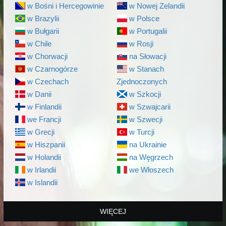
w Bośni i Hercegowinie
w Nowej Zelandii
w Brazylii
w Polsce
w Bułgarii
w Portugalii
w Chile
w Rosji
w Chorwacji
na Słowacji
w Czarnogórze
w Stanach
w Czechach
Zjednoczonych
w Danii
w Szkocji
w Finlandii
w Szwajcarii
we Francji
w Szwecji
w Grecji
w Turcji
w Hiszpanii
na Ukrainie
w Holandii
na Węgrzech
w Irlandii
we Włoszech
w Islandii
WIĘCEJ