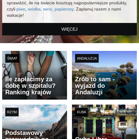
sprawdzić, ile na świecie kosztują najpopularniejsze produkty,
czyli
piwo
,
wódka
,
wino
,
papierosy
. Zaplanuj razem z nami
wakacje!
WIĘCEJ
ŚWIAT
ANDALUZJA
Ile zapłacimy za
Zrób to sam -
dobę w szpitalu?
wyjazd do
Ranking krajów
Andaluzji
RZYM
KUBA
Podstawowy