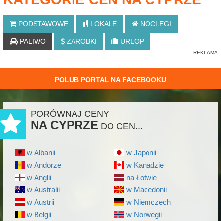
PODSTAWOWE
LOKALE
NOCLEGI
PALIWO
ZAROBKI
URLOP
POLUB PORTAL NA FACEBOOKU
PORÓWNAJ CENY
NA CYPRZE
DO CEN...
w Albanii
w Japonii
w Andorze
w Kanadzie
w Anglii
na Łotwie
w Australii
w Macedonii
w Austrii
w Niemczech
w Belgii
w Norwegii