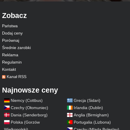
Zobacz
Państwa
Dodaj ceny
Porównaj
Średnie zarobki
Reklama
Regulamin
Kontakt
Kanał RSS
Najnowsze ceny
Niemcy (Cottbus)
Grecja (Sidari)
Czechy (Ołomuniec)
Irlandia (Dublin)
Dania (Sønderborg)
Anglia (Birmigham)
Polska (Gorzów
Portugalia (Lizbona)
Wielkopolski)
Czechy (Mlada Boleslav)