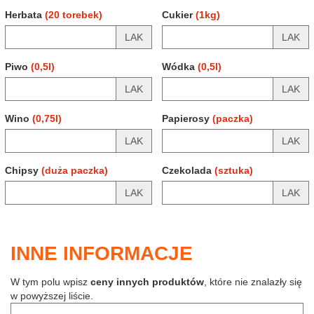
Herbata
(20 torebek)
Cukier
(1kg)
LAK
LAK
Piwo
(0,5l)
Wódka
(0,5l)
LAK
LAK
Wino
(0,75l)
Papierosy
(paczka)
LAK
LAK
Chipsy
(duża paczka)
Czekolada
(sztuka)
LAK
LAK
INNE INFORMACJE
W tym polu wpisz
ceny innych produktów
, które nie znalazły się
w powyższej liście.