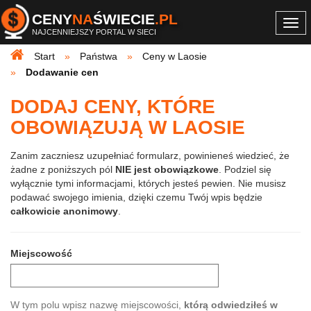
CENY
NA
ŚWIECIE
.PL
Togg
NAJCENNIEJSZY PORTAL W SIECI
navi
Start
Państwa
Ceny w Laosie
Dodawanie cen
DODAJ CENY, KTÓRE
OBOWIĄZUJĄ W LAOSIE
Zanim zaczniesz uzupełniać formularz, powinieneś wiedzieć, że
żadne z poniższych pól
NIE jest obowiązkowe
. Podziel się
wyłącznie tymi informacjami, których jesteś pewien. Nie musisz
podawać swojego imienia, dzięki czemu Twój wpis będzie
całkowicie anonimowy
.
Miejscowość
W tym polu wpisz nazwę miejscowości,
którą odwiedziłeś w