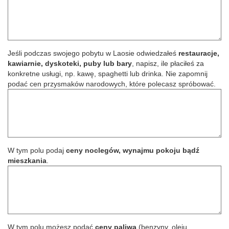
Jeśli podczas swojego pobytu w Laosie odwiedzałeś
restauracje,
kawiarnie, dyskoteki, puby lub bary
, napisz, ile płaciłeś za
konkretne usługi, np. kawę, spaghetti lub drinka. Nie zapomnij
podać cen
przysmaków narodowych
, które polecasz spróbować.
W tym polu podaj
ceny noclegów, wynajmu pokoju bądź
mieszkania
.
W tym polu możesz podać
ceny paliwa
(benzyny, oleju