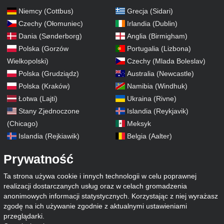
Niemcy (Cottbus)
Grecja (Sidari)
Czechy (Ołomuniec)
Irlandia (Dublin)
Dania (Sønderborg)
Anglia (Birmigham)
Polska (Gorzów
Portugalia (Lizbona)
Wielkopolski)
Czechy (Mlada Boleslav)
Polska (Grudziądz)
Australia (Newcastle)
Polska (Kraków)
Namibia (Windhuk)
Łotwa (Lajti)
Ukraina (Rivne)
Stany Zjednoczone
Islandia (Reykjavik)
(Chicago)
Meksyk
Islandia (Rejkiawik)
Belgia (Aalter)
Prywatność
Ta strona używa cookie i innych technologii w celu poprawnej
realizacji dostarczanych usług oraz w celach gromadzenia
anonimowych informacji statystycznych. Korzystając z niej wyrażasz
zgodę na ich używanie zgodnie z aktualnymi ustawieniami
przeglądarki.