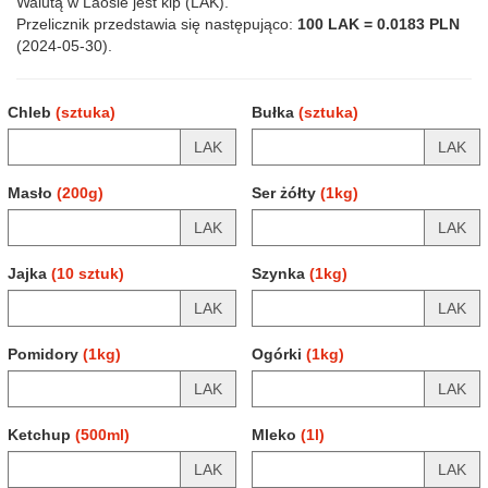
Walutą w Laosie jest kip (LAK).
Przelicznik przedstawia się następująco:
100 LAK = 0.0183 PLN
(2024-05-30).
Chleb
(sztuka)
Bułka
(sztuka)
LAK
LAK
Masło
(200g)
Ser żółty
(1kg)
LAK
LAK
Jajka
(10 sztuk)
Szynka
(1kg)
LAK
LAK
Pomidory
(1kg)
Ogórki
(1kg)
LAK
LAK
Ketchup
(500ml)
Mleko
(1l)
LAK
LAK