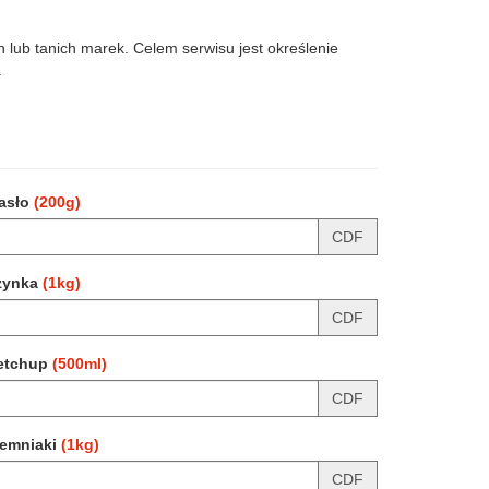
 lub tanich marek. Celem serwisu jest określenie
.
asło
(200g)
CDF
zynka
(1kg)
CDF
etchup
(500ml)
CDF
iemniaki
(1kg)
CDF