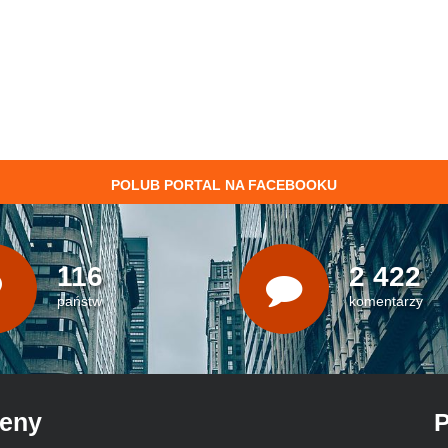
POLUB PORTAL NA FACEBOOKU
116
2 422
państw
komentarzy
ceny
P