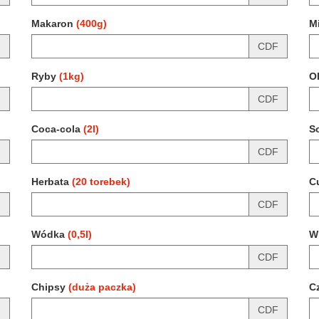
Makaron
(400g)
M
F
CDF
Ryby
(1kg)
O
F
CDF
Coca-cola
(2l)
S
F
CDF
Herbata
(20 torebek)
C
F
CDF
Wódka
(0,5l)
W
F
CDF
Chipsy
(duża paczka)
C
F
CDF