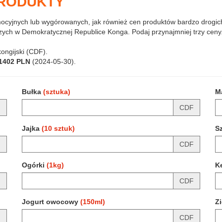
PRODUKTY
mocyjnych lub wygórowanych, jak również cen produktów bardzo drogich
ych w Demokratycznej Republice Konga. Podaj przynajmniej trzy ceny
ongijski (CDF).
.1402 PLN
(2024-05-30).
Bułka
(sztuka)
M
F
CDF
Jajka
(10 sztuk)
S
F
CDF
Ogórki
(1kg)
K
F
CDF
Jogurt owocowy
(150ml)
Z
F
CDF