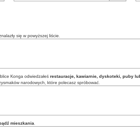
 znalazły się w powyższej liście.
ublice Konga odwiedzałeś
restauracje, kawiarnie, dyskoteki, puby lu
zysmaków narodowych
, które polecasz spróbować.
bądź mieszkania
.