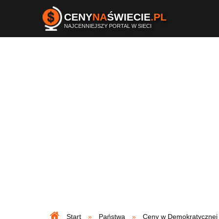
CENY
NA
ŚWIECIE
.PL
NAJCENNIEJSZY PORTAL W SIECI
Start
Państwa
Ceny w Demokratycznej