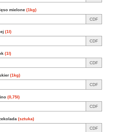
ięso mielone
(1kg)
CDF
lej
(1l)
CDF
ok
(1l)
CDF
ukier
(1kg)
CDF
ino
(0,75l)
CDF
zekolada
(sztuka)
CDF