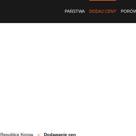
PAŃSTWA
DODAJ CENY
PORÓW
 Republice Konga
Dodawanie cen