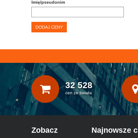
Imię/pseudonim
DODAJ CENY
32 528
cen ze świata
Zobacz
Najnowsze 