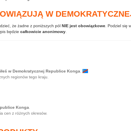
BOWIĄZUJĄ W DEMOKRATYCZNE
dzieć, że żadne z poniższych pól
NIE jest obowiązkowe
. Podziel się 
wpis będzie
całkowicie anonimowy
.
ziłeś w Demokratycznej Republice Konga
.
żnych regionów tego kraju.
epublice Konga
.
ia cen z różnych okresów.