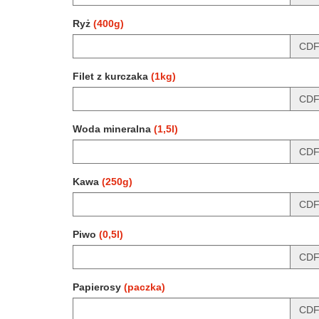
Ryż
(400g)
CD
Filet z kurczaka
(1kg)
CD
Woda mineralna
(1,5l)
CD
Kawa
(250g)
CD
Piwo
(0,5l)
CD
Papierosy
(paczka)
CD