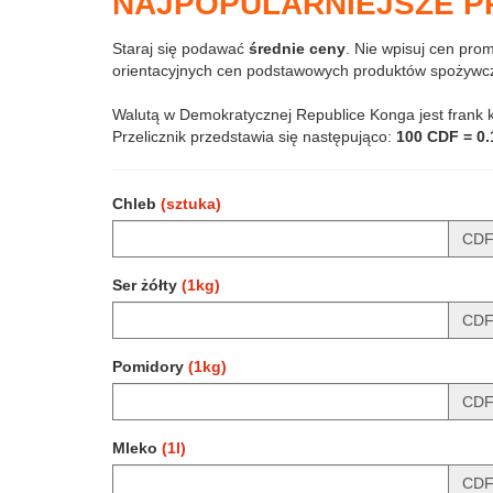
NAJPOPULARNIEJSZE 
Staraj się podawać
średnie ceny
. Nie wpisuj cen pro
orientacyjnych cen podstawowych produktów spożywcz
Walutą w Demokratycznej Republice Konga jest frank k
Przelicznik przedstawia się następująco:
100 CDF = 0
Chleb
(sztuka)
CD
Ser żółty
(1kg)
CD
Pomidory
(1kg)
CD
Mleko
(1l)
CD